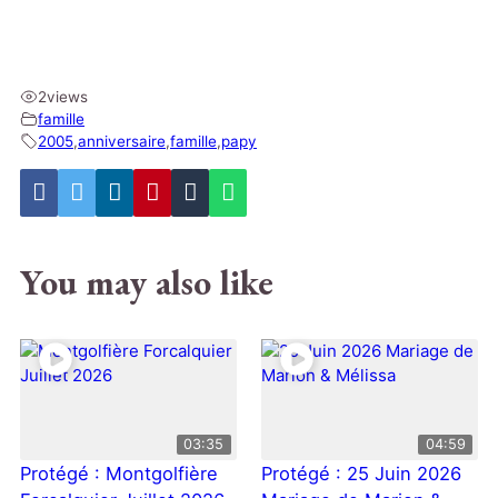
2
views
famille
2005
,
anniversaire
,
famille
,
papy
You may also like
03:35
04:59
Protégé : Montgolfière
Protégé : 25 Juin 2026