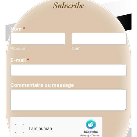
Subscribe
Nom
*
Prénom
Nom
E-mail
*
Commentaire ou message