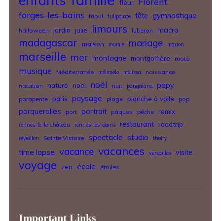
enfants
Florent
fleur
forges-les-bains
gymnastique
fête
frioul
fullpointe
limours
jardin
julie
macro
halloween
luberon
madagascar
mariage
maison
mamie
marion
marseille
mer
montagne
montgolfière
moto
musique
Méditerranée
naissance
mélimélo
mélissa
noël
nature
noel
papy
natation
nuit
pangalane
paysage
paris
planche à voile
parapente
plage
pop
porquerolles
portrait
remix
port
pâques
pêche
restaurant
roadtrip
rennes-le-le-château
rennes-les-bains
spectacle
studio
Sainte Victoire
réveillon
thoiry
vacances
vacance
time lapse
visite
versailles
voyage
école
zen
étoiles
Important Links