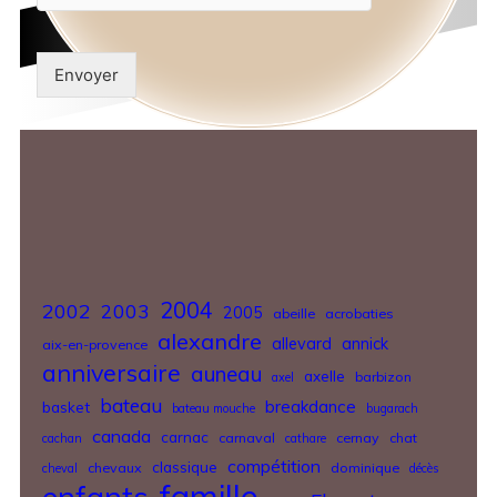
Envoyer
2004
2002
2003
2005
abeille
acrobaties
alexandre
allevard
annick
aix-en-provence
anniversaire
auneau
axelle
barbizon
axel
bateau
breakdance
basket
bateau mouche
bugarach
canada
carnac
carnaval
cernay
chat
cachan
cathare
compétition
classique
chevaux
dominique
cheval
décès
famille