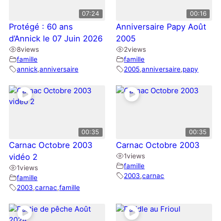
07:24
00:16
Protégé : 60 ans
Anniversaire Papy Août
d’Annick le 07 Juin 2026
2005
8
views
2
views
famille
famille
annick
,
anniversaire
2005
,
anniversaire
,
papy
00:35
00:35
Carnac Octobre 2003
Carnac Octobre 2003
vidéo 2
1
views
famille
1
views
2003
,
carnac
famille
2003
,
carnac
,
famille