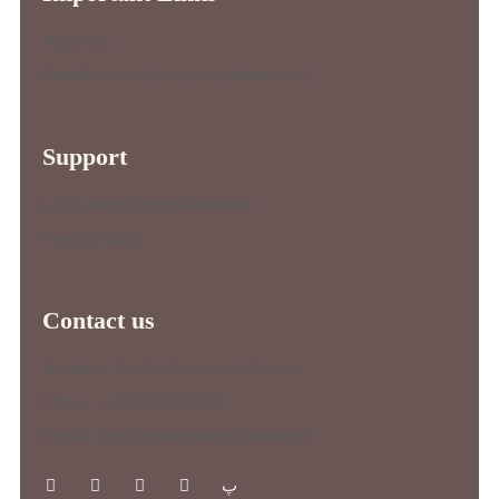
About Us
Best Services (not yet implemented)
Support
FAQ’s (not yet implemented)
Privacy Policy
Contact us
Address : Aix-En-Provence / France
Phone : +33 0611636673
Email : contact@jeanmarcfanon.com