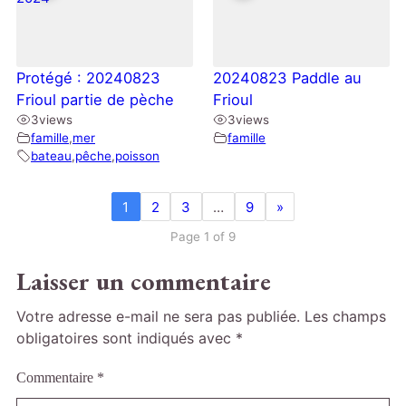
Protégé : 20240823
20240823 Paddle au
Frioul partie de pèche
Frioul
3
views
3
views
famille
,
mer
famille
bateau
,
pêche
,
poisson
1
2
3
…
9
»
Page 1 of 9
Laisser un commentaire
Votre adresse e-mail ne sera pas publiée.
Les champs
obligatoires sont indiqués avec
*
Commentaire
*