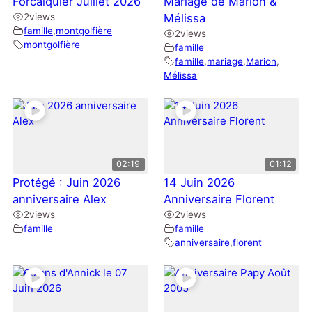
Forcalquier Juillet 2026
Mariage de Marion &
2
views
Mélissa
famille
,
montgolfière
2
views
montgolfière
famille
famille
,
mariage
,
Marion
,
Mélissa
02:19
01:12
Protégé : Juin 2026
14 Juin 2026
anniversaire Alex
Anniversaire Florent
2
views
2
views
famille
famille
anniversaire
,
florent