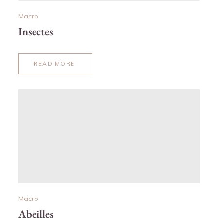
Macro
Insectes
READ MORE
ABOUT
INSECTES
Macro
Abeilles