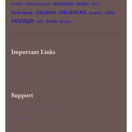
spectacle
studio
Sainte Victoire
réveillon
thoiry
vacances
vacance
time lapse
visite
versailles
voyage
école
zen
étoiles
Important Links
About Us
Best Services (not yet implemented)
Support
FAQ’s (not yet implemented)
Privacy Policy