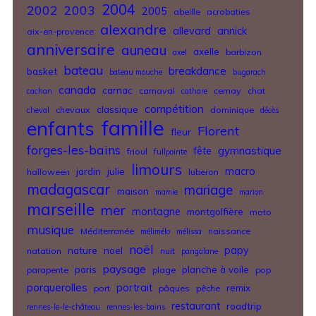
2004
2002
2003
2005
abeille
acrobaties
alexandre
allevard
annick
aix-en-provence
anniversaire
auneau
axelle
barbizon
axel
bateau
breakdance
basket
bateau mouche
bugarach
canada
carnac
carnaval
cernay
chat
cachan
cathare
compétition
classique
chevaux
dominique
cheval
décès
famille
enfants
Florent
fleur
forges-les-bains
gymnastique
fête
frioul
fullpointe
limours
jardin
julie
macro
halloween
luberon
madagascar
mariage
maison
mamie
marion
marseille
mer
montagne
montgolfière
moto
musique
Méditerranée
naissance
mélimélo
mélissa
noël
nature
noel
papy
natation
nuit
pangalane
paysage
paris
planche à voile
parapente
plage
pop
porquerolles
portrait
remix
port
pâques
pêche
restaurant
roadtrip
rennes-le-le-château
rennes-les-bains