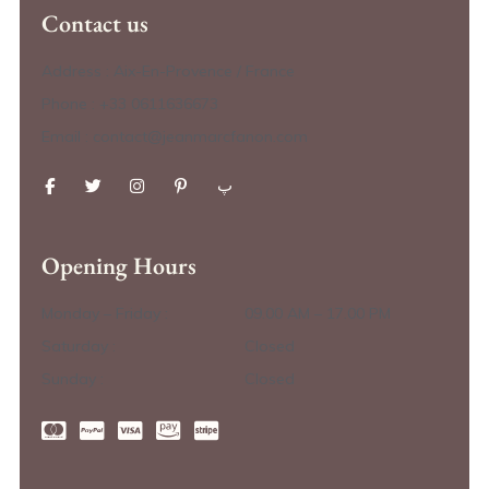
Contact us
Address : Aix-En-Provence / France
Phone : +33 0611636673
Email : contact@jeanmarcfanon.com
Opening Hours
Monday – Friday :
09.00 AM – 17.00 PM
Saturday :
Closed
Sunday :
Closed