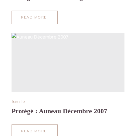
READ MORE
ABOUT
PROTÉGÉ :
NOËL
2022
FORGES-
LES-
BAINS
famille
Protégé : Auneau Décembre 2007
READ MORE
ABOUT