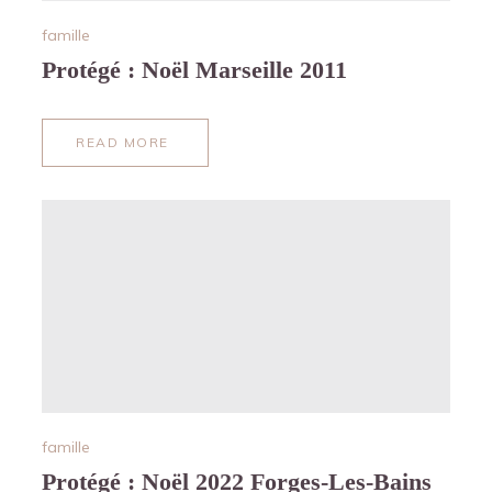
famille
Protégé : Noël Marseille 2011
READ MORE
ABOUT
PROTÉGÉ :
NOËL
MARSEILLE
2011
famille
Protégé : Noël 2022 Forges-Les-Bains