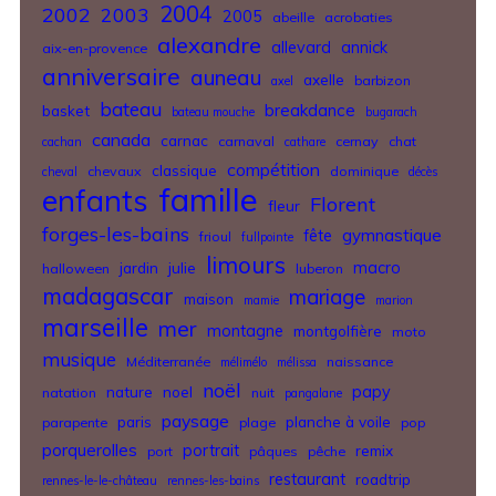
2004
2002
2003
2005
abeille
acrobaties
alexandre
allevard
annick
aix-en-provence
anniversaire
auneau
axelle
barbizon
axel
bateau
breakdance
basket
bateau mouche
bugarach
canada
carnac
carnaval
cernay
chat
cachan
cathare
compétition
classique
chevaux
dominique
cheval
décès
famille
enfants
Florent
fleur
forges-les-bains
gymnastique
fête
frioul
fullpointe
limours
jardin
julie
macro
halloween
luberon
madagascar
mariage
maison
mamie
marion
marseille
mer
montagne
montgolfière
moto
musique
Méditerranée
naissance
mélimélo
mélissa
noël
nature
noel
papy
natation
nuit
pangalane
paysage
paris
planche à voile
parapente
plage
pop
porquerolles
portrait
remix
port
pâques
pêche
restaurant
roadtrip
rennes-le-le-château
rennes-les-bains