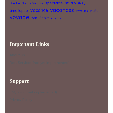
spectacle
studio
Sainte Victoire
réveillon
thoiry
vacances
vacance
time lapse
visite
versailles
voyage
école
zen
étoiles
Important Links
About Us
Best Services (not yet implemented)
Support
FAQ’s (not yet implemented)
Privacy Policy