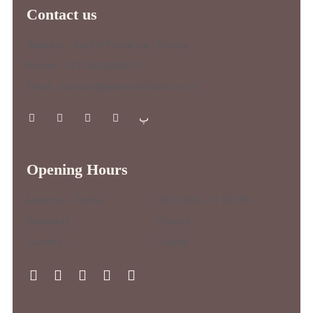
Contact us
Address : Aix-En-Provence / France
Phone : +33 0611636673
Email : contact@jeanmarcfanon.com
Opening Hours
Monday – Friday :
09.00 AM – 17.00 PM
Saturday :
Closed
Sunday :
Closed