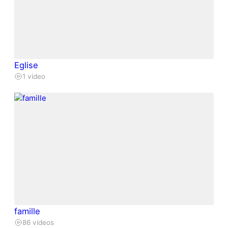
Eglise
1 video
famille
86 videos