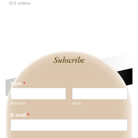
3 videos
Subscribe
Nom
*
Prénom
Nom
E-mail
*