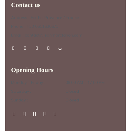
Contact us
Address : Aix-En-Provence / France
Phone : +33 0611636673
Email : contact@jeanmarcfanon.com
Opening Hours
Monday – Friday :
09.00 AM – 17.00 PM
Saturday :
Closed
Sunday :
Closed