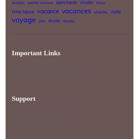
spectacle
studio
Sainte Victoire
réveillon
thoiry
vacances
vacance
time lapse
visite
versailles
voyage
école
zen
étoiles
Important Links
About Us
Best Services (not yet implemented)
Support
FAQ’s (not yet implemented)
Privacy Policy