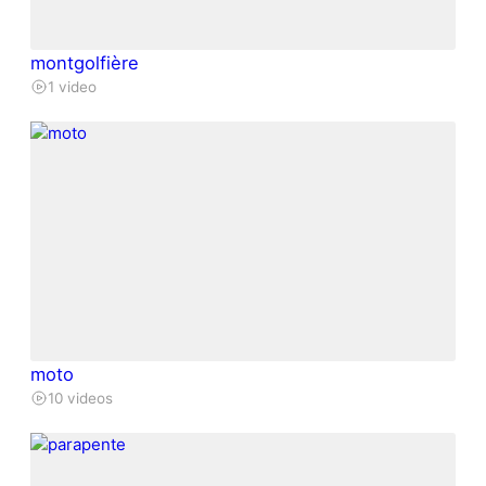
montgolfière
1 video
moto
10 videos