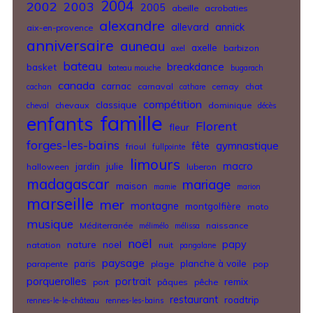
2004
2002
2003
2005
abeille
acrobaties
alexandre
allevard
annick
aix-en-provence
anniversaire
auneau
axelle
barbizon
axel
bateau
breakdance
basket
bateau mouche
bugarach
canada
carnac
carnaval
cernay
chat
cachan
cathare
compétition
classique
chevaux
dominique
cheval
décès
famille
enfants
Florent
fleur
forges-les-bains
gymnastique
fête
frioul
fullpointe
limours
jardin
julie
macro
halloween
luberon
madagascar
mariage
maison
mamie
marion
marseille
mer
montagne
montgolfière
moto
musique
Méditerranée
naissance
mélimélo
mélissa
noël
nature
noel
papy
natation
nuit
pangalane
paysage
paris
planche à voile
parapente
plage
pop
porquerolles
portrait
remix
port
pâques
pêche
restaurant
roadtrip
rennes-le-le-château
rennes-les-bains