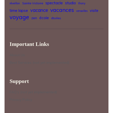
spectacle
studio
Sainte Victoire
réveillon
thoiry
vacances
vacance
time lapse
visite
versailles
voyage
école
zen
étoiles
Important Links
About Us
Best Services (not yet implemented)
Support
FAQ’s (not yet implemented)
Privacy Policy