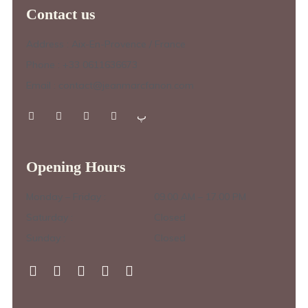
Contact us
Address : Aix-En-Provence / France
Phone : +33 0611636673
Email : contact@jeanmarcfanon.com
Opening Hours
Monday – Friday :
09.00 AM – 17.00 PM
Saturday :
Closed
Sunday :
Closed