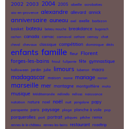
2004
2002
2003
2005
abeille
acrobaties
alexandre
allevard
annick
aix-en-provence
anniversaire
auneau
axelle
barbizon
axel
bateau
breakdance
basket
bateau mouche
bugarach
canada
carnac
carnaval
cernay
chat
cachan
cathare
compétition
classique
chevaux
dominique
cheval
décès
famille
enfants
Florent
fleur
forges-les-bains
gymnastique
fête
frioul
fullpointe
limours
jardin
julie
macro
halloween
luberon
madagascar
mariage
maison
mamie
marion
marseille
mer
montagne
montgolfière
moto
musique
Méditerranée
naissance
mélimélo
mélissa
noël
nature
noel
papy
natation
nuit
pangalane
paysage
paris
planche à voile
parapente
plage
pop
porquerolles
portrait
remix
port
pâques
pêche
restaurant
roadtrip
rennes-le-le-château
rennes-les-bains