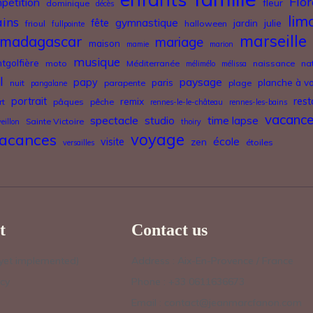
Flor
pétition
fleur
dominique
décès
lim
ains
gymnastique
fête
jardin
julie
frioul
halloween
fullpointe
marseille
madagascar
mariage
maison
mamie
marion
musique
tgolfière
moto
Méditerranée
naissance
na
mélimélo
mélissa
l
paysage
papy
paris
planche à vo
nuit
parapente
plage
pangalane
portrait
remix
rest
rt
pâques
pêche
rennes-le-le-château
rennes-les-bains
vacanc
spectacle
studio
time lapse
Sainte Victoire
veillon
thoiry
acances
voyage
école
visite
zen
étoiles
versailles
t
Contact us
 yet implemented)
Address : Aix-En-Provence / France
icy
Phone : +33 0611636673
Email : contact@jeanmarcfanon.com