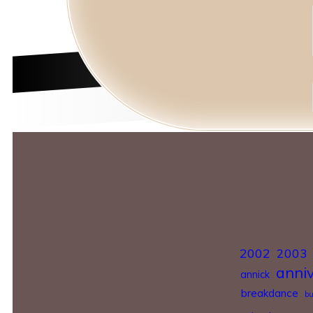
2002
2003
anniv
annick
breakdance
bu