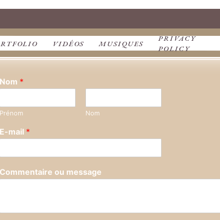
PRIVACY
ORTFOLIO
VIDÉOS
MUSIQUES
POLICY
Nom
*
Prénom
Nom
E-mail
*
Commentaire ou message