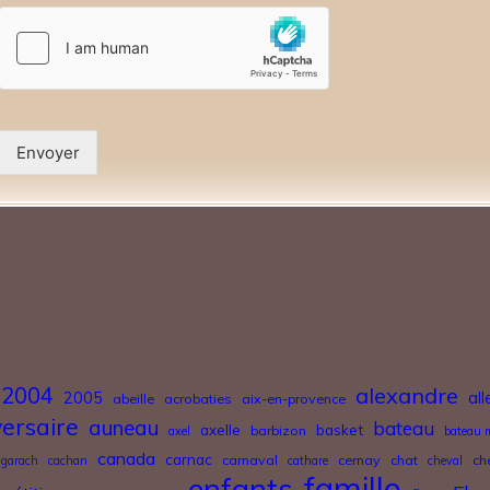
Envoyer
2004
alexandre
2005
al
abeille
acrobaties
aix-en-provence
ersaire
auneau
bateau
axelle
basket
barbizon
axel
bateau 
canada
carnac
carnaval
cernay
chat
ch
garach
cachan
cathare
cheval
famille
enfants