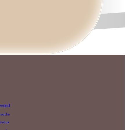
levard
mouche
evaux