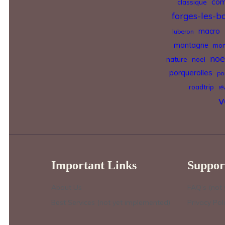
com
classique
forges-les-b
macro
luberon
montagne
mon
noë
nature
noel
porquerolles
po
roadtrip
ré
v
Important Links
Suppor
About Us
FAQ’s (not
Best Services (not yet implemented)
Privacy Pol