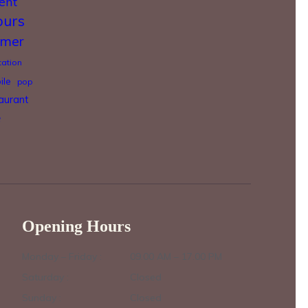
ent
ours
mer
tation
ile
pop
aurant
e
Opening Hours
Monday – Friday :
09.00 AM – 17.00 PM
Saturday :
Closed
Sunday :
Closed