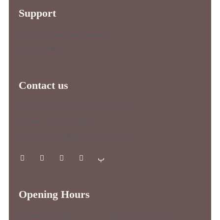
Support
FAQ’s (not yet implemented)
Privacy Policy
Contact us
Address : Aix-En-Provence / France
Phone : +33 0611636673
Email : contact@jeanmarcfanon.com
Opening Hours
Monday – Friday :
09.00 AM – 17.00 PM