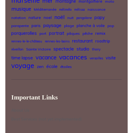
marseille
mer
montagne
montgolfière
moto
musique
Méditerranée
naissance
mélimélo
mélissa
noël
nature
noel
papy
natation
nuit
pangalane
paysage
paris
planche à voile
parapente
plage
pop
porquerolles
portrait
remix
port
pâques
pêche
restaurant
roadtrip
rennes-le-le-château
rennes-les-bains
spectacle
studio
Sainte Victoire
réveillon
thoiry
vacances
vacance
time lapse
visite
versailles
voyage
école
zen
étoiles
Important Links
About Us
Best Services (not yet implemented)