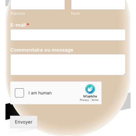
Prénom
Nom
E-mail
*
Commentaire ou message
Envoyer