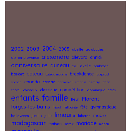
2004
2002
2003
2005
abeille
acrobaties
alexandre
allevard
annick
aix-en-provence
anniversaire
auneau
axelle
barbizon
axel
bateau
breakdance
basket
bateau mouche
bugarach
canada
carnac
carnaval
cernay
chat
cachan
cathare
compétition
classique
chevaux
dominique
cheval
décès
famille
enfants
Florent
fleur
forges-les-bains
gymnastique
fête
frioul
fullpointe
limours
jardin
julie
macro
halloween
luberon
madagascar
mariage
maison
mamie
marion