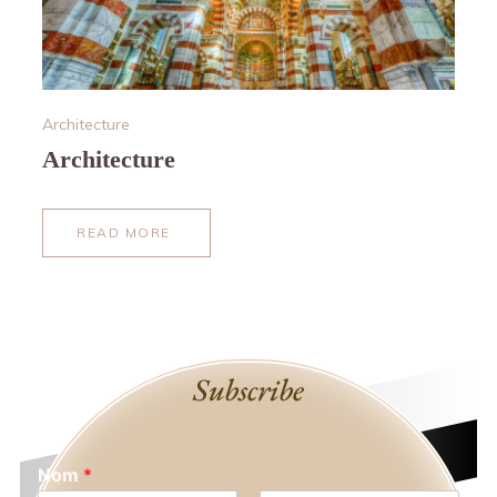
Architecture
Architecture
READ MORE
ABOUT
ARCHITECTURE
Subscribe
Nom
*